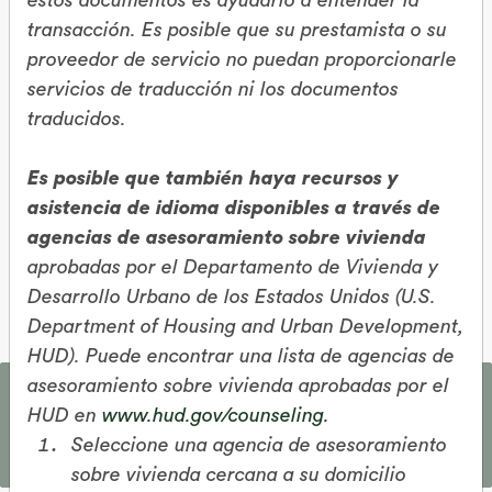
estos documentos es ayudarlo a entender la
transacción. Es posible que su prestamista o su
proveedor de servicio no puedan proporcionarle
servicios de traducción ni los documentos
traducidos.
Acceda Al Valor
Es posible que también haya recursos y
Líquido De Su
asistencia de idioma disponibles a través de
Vivienda
agencias de asesoramiento sobre vivienda
aprobadas por el Departamento de Vivienda y
Desarrollo Urbano de los Estados Unidos (U.S.
Department of Housing and Urban Development,
HUD). Puede encontrar una lista de agencias de
Cornerstone Mortgage Solutions | NMLS ID 189233
6702-C Plantation Rd, Pensacola, FL 32504
asesoramiento sobre vivienda aprobadas por el
Este sitio y nuestros proveedores de servicios utilizan cookies para
mejorar la experiencia del sitio. Para más detalles, consulte nuestra
HUD en
www.hud.gov/counseling.
Política de Privacidad
.
Seleccione una agencia de asesoramiento
SUENA BIEN
sobre vivienda cercana a su domicilio
NMLS Consumer Access
Política de privacidad de Cornerstone Mortgage Solutions